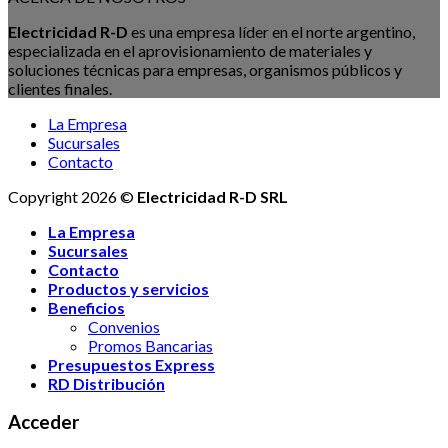
Electricidad R-D
es una empresa líder en el norte argentino,
especializada en el aprovisionamiento de materiales y
soluciones técnicas para empresas, organismos públicos y
clientes finales.
La Empresa
Sucursales
Contacto
Copyright 2026 ©
Electricidad R-D SRL
La Empresa
Sucursales
Contacto
Productos y servicios
Beneficios
Convenios
Promos Bancarias
Presupuestos Express
RD Distribución
Acceder