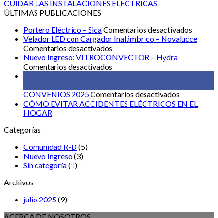
CUIDAR LAS INSTALACIONES ELÉCTRICAS
ÚLTIMAS PUBLICACIONES
en
Portero Eléctrico – Sica
Comentarios desactivados
Portero
Velador LED con Cargador Inalámbrico – Novalucce
en
Eléctri
Comentarios desactivados
Velador
–
Nuevo Ingreso: VITROCONVECTOR – Hydra
LED
en
Sica
Comentarios desactivados
con
Nuevo
14
Cargador
Ingreso:
Jul
Inalámbrico
VITROCONVECTOR
en
CONVENIOS 2025
Comentarios desactivados
–
–
CONVENI
CÓMO EVITAR ACCIDENTES ELÉCTRICOS EN EL
Novalucce
Hydra
2025
HOGAR
Categorías
Comunidad R-D
(5)
Nuevo Ingreso
(3)
Sin categoría
(1)
Archivos
julio 2025
(9)
ACERCA DE NOSOTROS