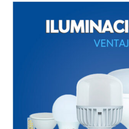
Buscar
por:
Inicio
Productos y servicios
Beneficios
Promos Bancarias
Convenios
Presupuesto Express
RD Distribución
Buscar
por: