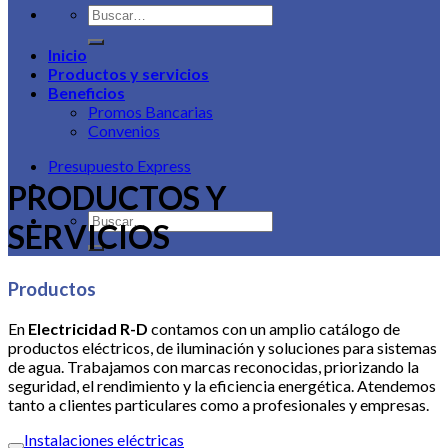
Buscar
por:
Inicio
Productos y servicios
Beneficios
Promos Bancarias
Convenios
Presupuesto Express
RD Distribución
PRODUCTOS Y
Buscar
SERVICIOS
por:
Productos
En
Electricidad R-D
contamos con un amplio catálogo de
productos eléctricos, de iluminación y soluciones para sistemas
de agua. Trabajamos con marcas reconocidas, priorizando la
seguridad, el rendimiento y la eficiencia energética. Atendemos
tanto a clientes particulares como a profesionales y empresas.
Instalaciones eléctricas