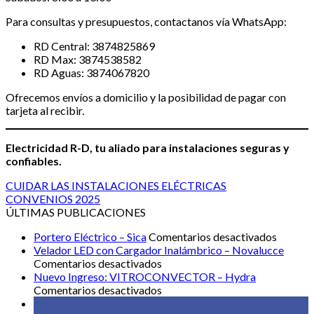
Para consultas y presupuestos, contactanos vía WhatsApp:
RD Central: 3874825869
RD Max: 3874538582
RD Aguas: 3874067820
Ofrecemos envíos a domicilio y la posibilidad de pagar con
tarjeta al recibir.
Electricidad R-D, tu aliado para instalaciones seguras y
confiables.
CUIDAR LAS INSTALACIONES ELÉCTRICAS
CONVENIOS 2025
ÚLTIMAS PUBLICACIONES
en
Portero Eléctrico – Sica
Comentarios desactivados
Portero
Velador LED con Cargador Inalámbrico – Novalucce
en
Eléctri
Comentarios desactivados
Velador
–
Nuevo Ingreso: VITROCONVECTOR – Hydra
LED
en
Sica
Comentarios desactivados
con
Nuevo
14