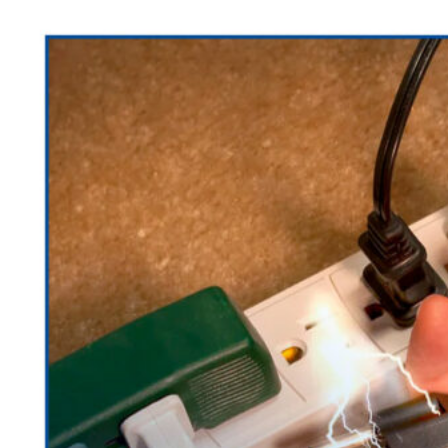
Buscar
por:
Inicio
Productos y servicios
Beneficios
Promos Bancarias
Convenios
Presupuesto Express
RD Distribución
Buscar
por: