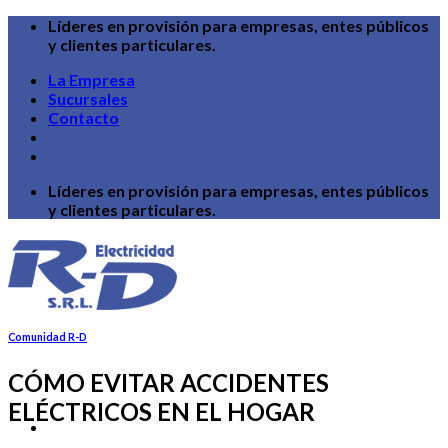
Skip
Líderes en provisión para empresas, entes públicos
to
y clientes particulares.
content
La Empresa
Sucursales
Contacto
Líderes en provisión para empresas, entes públicos
y clientes particulares.
Comunidad R-D
CÓMO EVITAR ACCIDENTES
ELÉCTRICOS EN EL HOGAR